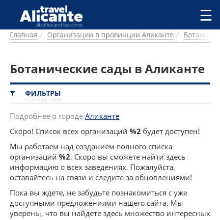
Перейти к основному содержанию
☰
Главная
Организации в провинции Аликанте
Ботаничес
ГОРОДА
СПРАВОЧНАЯ
Ботанические сады в Аликанте
ПИТАНИЕ
ПРОЖИВАНИЕ
ПЛЯЖИ
ФИЛЬТРЫ
ДОСТОПРИМЕЧАТЕЛЬНОСТИ
КЕМПИНГ
Подробнее о городе
Аликанте
КОМАРКИ (РАЙОНЫ)
Скоро! Список всех организаций
%2
будет доступен!
РЕЦЕПТЫ
Мы работаем над созданием полного списка
организаций
%2
. Скоро вы сможете найти здесь
ПРЕДЛОЖЕНИЯ
информацию о всех заведениях. Пожалуйста,
СТАТЬИ
оставайтесь на связи и следите за обновлениями!
УСЛУГИ
Пока вы ждете, не забудьте познакомиться с уже
доступными предложениями нашего сайта. Мы
уверены, что вы найдете здесь множество интересных