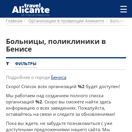
Перейти к основному содержанию
☰
Главная
Организации в провинции Аликанте
Больницы,
ГОРОДА
СПРАВОЧНАЯ
Больницы, поликлиники в
ПИТАНИЕ
ПРОЖИВАНИЕ
Бенисе
ПЛЯЖИ
ДОСТОПРИМЕЧАТЕЛЬНОСТИ
ФИЛЬТРЫ
КЕМПИНГ
КОМАРКИ (РАЙОНЫ)
Подробнее о городе
Бениса
РЕЦЕПТЫ
Скоро! Список всех организаций
%2
будет доступен!
Мы работаем над созданием полного списка
ПРЕДЛОЖЕНИЯ
организаций
%2
. Скоро вы сможете найти здесь
СТАТЬИ
информацию о всех заведениях. Пожалуйста,
УСЛУГИ
оставайтесь на связи и следите за обновлениями!
Пока вы ждете, не забудьте познакомиться с уже
доступными предложениями нашего сайта. Мы