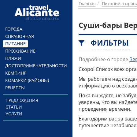
Перейти к основному содержанию
Главная
Питание в пров
Суши-бары Ве
ГОРОДА
СПРАВОЧНАЯ
ФИЛЬТРЫ
ПИТАНИЕ
ПРОЖИВАНИЕ
ПЛЯЖИ
Подробнее о городе
Ве
ДОСТОПРИМЕЧАТЕЛЬНОСТИ
Скоро! Список всех ор
КЕМПИНГ
Мы работаем над созда
КОМАРКИ (РАЙОНЫ)
информацию о всех заве
РЕЦЕПТЫ
Пока вы ждете, не забу
ПРЕДЛОЖЕНИЯ
уверены, что вы найдет
СТАТЬИ
проведения времени.
УСЛУГИ
Благодарим вас за ваше
путешествие незабывае