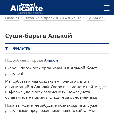
Перейти к основному содержанию
☰
Главная
Питание в провинции Аликанте
Суши-бары
ГОРОДА
СПРАВОЧНАЯ
Суши-бары в Алькой
ПИТАНИЕ
ПРОЖИВАНИЕ
ПЛЯЖИ
ФИЛЬТРЫ
ДОСТОПРИМЕЧАТЕЛЬНОСТИ
КЕМПИНГ
Подробнее о городе
Алькой
КОМАРКИ (РАЙОНЫ)
Скоро! Список всех организаций
в Алькой
будет
РЕЦЕПТЫ
доступен!
Мы работаем над созданием полного списка
ПРЕДЛОЖЕНИЯ
организаций
в Алькой
. Скоро вы сможете найти здесь
СТАТЬИ
информацию о всех заведениях. Пожалуйста,
оставайтесь на связи и следите за обновлениями!
УСЛУГИ
Пока вы ждете, не забудьте познакомиться с уже
доступными предложениями нашего сайта. Мы