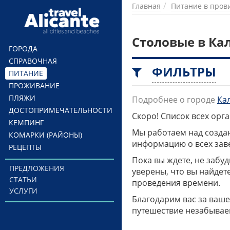
Перейти к основному содержанию
Главная
Питание в пров
Столовые в Ка
ГОРОДА
СПРАВОЧНАЯ
ФИЛЬТРЫ
ПИТАНИЕ
ПРОЖИВАНИЕ
ПЛЯЖИ
Подробнее о городе
Ка
ДОСТОПРИМЕЧАТЕЛЬНОСТИ
Скоро! Список всех ор
КЕМПИНГ
Мы работаем над созда
КОМАРКИ (РАЙОНЫ)
информацию о всех заве
РЕЦЕПТЫ
Пока вы ждете, не забу
ПРЕДЛОЖЕНИЯ
уверены, что вы найдет
СТАТЬИ
проведения времени.
УСЛУГИ
Благодарим вас за ваше
путешествие незабывае