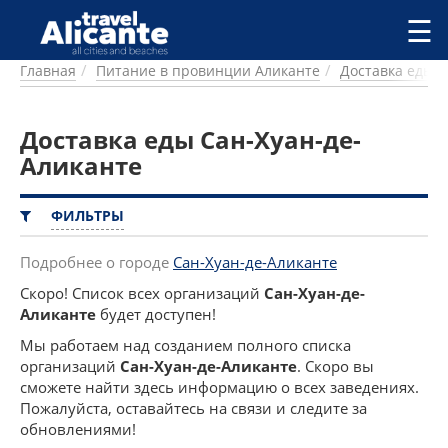
Перейти к основному содержанию
☰
Главная
Питание в провинции Аликанте
Доставка еды
ГОРОДА
СПРАВОЧНАЯ
Доставка еды Сан-Хуан-де-
ПИТАНИЕ
ПРОЖИВАНИЕ
Аликанте
ПЛЯЖИ
ДОСТОПРИМЕЧАТЕЛЬНОСТИ
ФИЛЬТРЫ
КЕМПИНГ
КОМАРКИ (РАЙОНЫ)
Подробнее о городе
Сан-Хуан-де-Аликанте
РЕЦЕПТЫ
Скоро! Список всех организаций
Сан-Хуан-де-
Аликанте
будет доступен!
ПРЕДЛОЖЕНИЯ
Мы работаем над созданием полного списка
СТАТЬИ
организаций
Сан-Хуан-де-Аликанте
. Скоро вы
УСЛУГИ
сможете найти здесь информацию о всех заведениях.
Пожалуйста, оставайтесь на связи и следите за
обновлениями!