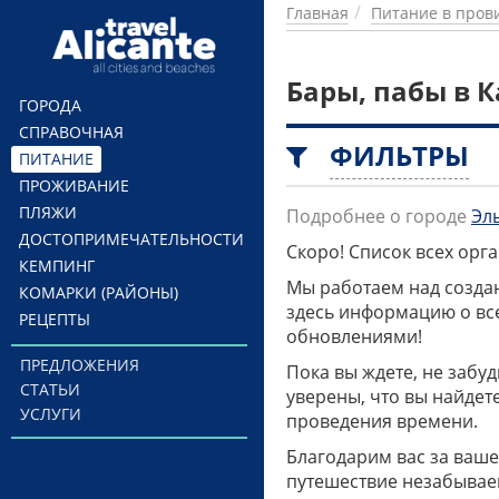
Перейти к основному содержанию
Главная
Питание в пров
Бары, пабы в 
ГОРОДА
СПРАВОЧНАЯ
ФИЛЬТРЫ
ПИТАНИЕ
ПРОЖИВАНИЕ
ПЛЯЖИ
Подробнее о городе
Эл
ДОСТОПРИМЕЧАТЕЛЬНОСТИ
Скоро! Список всех ор
КЕМПИНГ
Мы работаем над созда
КОМАРКИ (РАЙОНЫ)
здесь информацию о все
РЕЦЕПТЫ
обновлениями!
ПРЕДЛОЖЕНИЯ
Пока вы ждете, не забу
СТАТЬИ
уверены, что вы найдет
УСЛУГИ
проведения времени.
Благодарим вас за ваше
путешествие незабывае