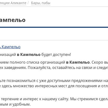
инции Аликанте
Бары, пабы
Кампельо
ь Кампельо
ганизаций
в Кампельо
будет доступен!
нием полного списка организаций
в Кампельо
. Скоро в
х заведениях. Пожалуйста, оставайтесь на связи и следи
дьте познакомиться с уже доступными предложениями н
е здесь множество интересных мест для посещения и от
 терпение и интерес к нашему сайту. Мы стремимся сдел
мым и удобным.