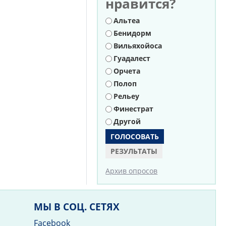
нравится?
Варианты
Альтеа
Бенидорм
Вильяхойоса
Гуадалест
Орчета
Полоп
Рельеу
Финестрат
Другой
РЕЗУЛЬТАТЫ
Архив опросов
МЫ В СОЦ. СЕТЯХ
Facebook