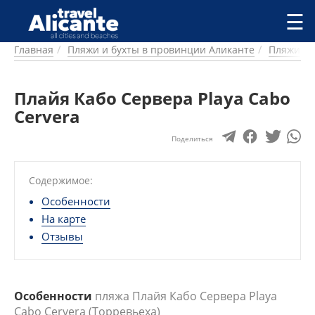
Перейти к основному содержанию
☰
Главная
Пляжи и бухты в провинции Аликанте
Пляжи и 
ГОРОДА
СПРАВОЧНАЯ
Плайя Кабо Сервера Playa Cabo
ПИТАНИЕ
ПРОЖИВАНИЕ
Cervera
ПЛЯЖИ
Поделиться
ДОСТОПРИМЕЧАТЕЛЬНОСТИ
КЕМПИНГ
Содержимое:
КОМАРКИ (РАЙОНЫ)
РЕЦЕПТЫ
Особенности
На карте
ПРЕДЛОЖЕНИЯ
Отзывы
СТАТЬИ
УСЛУГИ
Особенности
пляжа Плайя Кабо Сервера Playa
Cabo Cervera (Торревьеха)